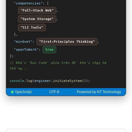
"competencies"
: [

"Full-Stack Web"
, 

"System Storage"
, 

"CLI Tools"
  ],

"mindset"
: 
"First-Principles Thinking"
,

"openToWork"
: 
true
// Nhấn 'Run Code' phía trên để khởi chạy hệ 
thống...
console
.
log
(
engineer
.
initiateSystem
());
TypeScript
UTF-8
Powered by NT Technology