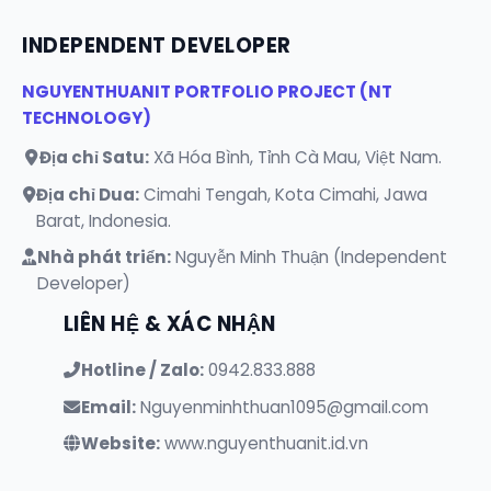
Cải tiến & thêm tính năng cho Terminal.
Tối ưu hóa tốc độ phản hồi danh mục Tools.
INDEPENDENT DEVELOPER
NGUYENTHUANIT PORTFOLIO PROJECT (NT
TECHNOLOGY)
Địa chỉ Satu:
Xã Hóa Bình, Tỉnh Cà Mau, Việt Nam.
Địa chỉ Dua:
Cimahi Tengah, Kota Cimahi, Jawa
Barat, Indonesia.
Nhà phát triển:
Nguyễn Minh Thuận (Independent
Developer)
LIÊN HỆ & XÁC NHẬN
Hotline / Zalo:
0942.833.888
Email:
Nguyenminhthuan1095@gmail.com
Website:
www.nguyenthuanit.id.vn