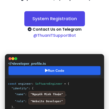
System Registration
Contact Us on Telegram
@ThuanITSupportBot
developer_profile.ts
Run Code
const
engineer
: 
SoftwareEngineer
 = {

"identity"
: {

"name"
: 
"Nguyễn Minh Thuận"
,

"role"
: 
"Website Developer"
  },
